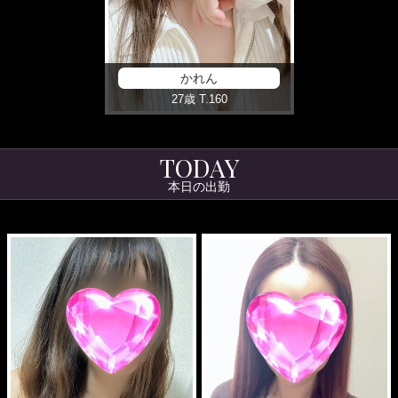
かれん
27歳
T
.160
TODAY
本日の出勤