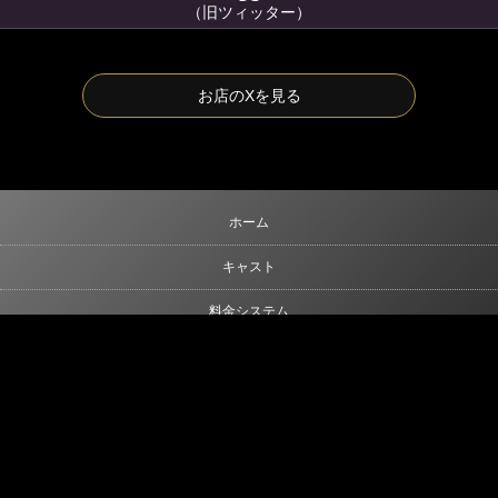
（旧ツィッター）
お店のXを見る
ホーム
キャスト
料金システム
9:00
26:00
年中無休
スケジュール
電話をかける
09042943939
求人案内
リンク
お問い合わせ